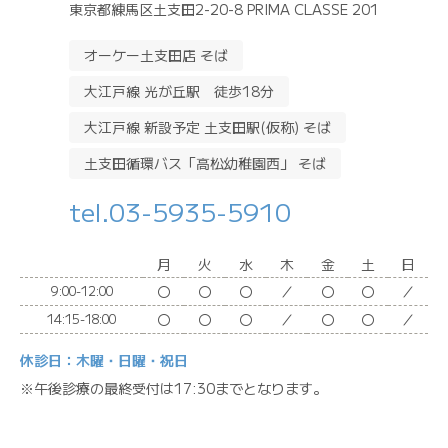
東京都練馬区土支田2-20-8 PRIMA CLASSE 201
オーケー土支田店 そば
大江戸線 光が丘駅 徒歩18分
大江戸線 新設予定 土支田駅(仮称) そば
土支田循環バス「高松幼稚園西」 そば
tel.03-5935-5910
月
火
水
木
金
土
日
〇
〇
〇
／
〇
〇
／
9:00-12:00
〇
〇
〇
／
〇
〇
／
14:15-18:00
休診日：木曜・日曜・祝日
※午後診療の最終受付は17:30までとなります。