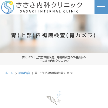
toggl
胃(上部)内視鏡検査(胃カメラ)
胃カメラ｜土支田で糖尿病、内視鏡検査のご相談なら
－ささき内科クリニック
ホーム
診療内容
胃(上部)内視鏡検査(胃カメラ)