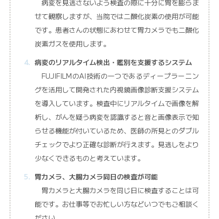
病変を見逃さないよう検査の際に十分に胃を膨らま
せて観察しますが、当院では二酸化炭素の使用が可能
です。患者さんの状態にあわせて胃カメラでも二酸化
炭素ガスを使用します。
病変のリアルタイム検出・鑑別を支援するシステム
FUJIFILMのAI技術の一つであるディープラーニン
グを活用して開発された内視鏡画像診断支援システム
を導入しています。検査中にリアルタイムで画像を解
析し、がんを疑う病変を認識すると音と画像表示で知
らせる機能が付いているため、医師の所見とのダブル
チェックでより正確な診断が行えます。見逃しをより
少なくできるものと考えています。
胃カメラ、大腸カメラ同日の検査が可能
胃カメラと大腸カメラを同じ日に検査することは可
能です。お仕事等でお忙しい方などいつでもご相談く
ださい。